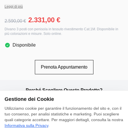
Leggi di più
2.331,00 €
2.590,00 €
Divano 3 posti con penisola in tessuto rivestimento ​Cat.1M. Disponibile in
più colorazioni e misure. Solo online.
Disponibile
Prenota Appuntamento
Perché Scegliere Questo Prodotto?
Gestione dei Cookie
Utilizziamo cookie per garantire il funzionamento del sito e, con il
tuo consenso, per analisi statistiche e marketing. Puoi scegliere
quali categorie accettare. Per maggiori dettagli, consulta la nostra
Ampia palette colori
Composizione
Realizzabile in
Informativa sulla Privacy
.
personalizzabile
tessuto, microfibra e