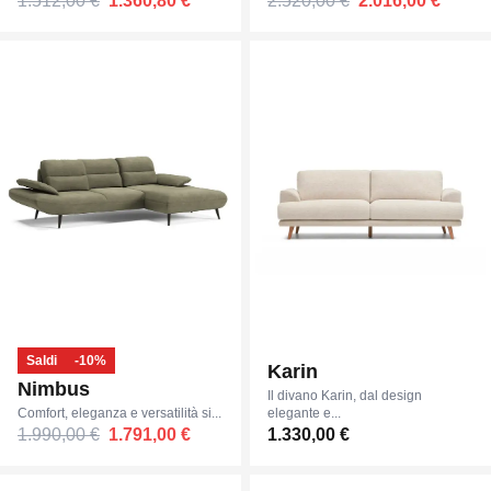
1.512,00 €
1.360,80 €
2.520,00 €
2.016,00 €
Saldi
-10%
Karin
Nimbus
Il divano Karin, dal design
Comfort, eleganza e versatilità si...
elegante e...
1.990,00 €
1.791,00 €
1.330,00 €