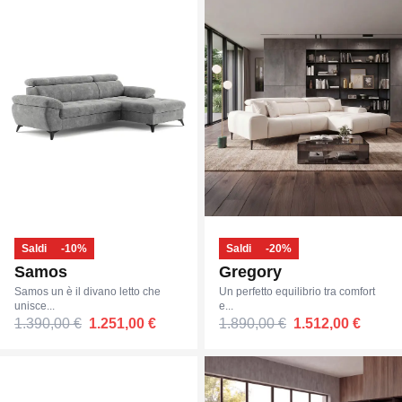
Saldi
-10%
Saldi
-20%
Samos
Gregory
Samos un è il divano letto che
Un perfetto equilibrio tra comfort
unisce...
e...
1.390,00 €
1.251,00 €
1.890,00 €
1.512,00 €