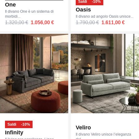
Saldi
-10%
One
Oasis
Il divano One è un sistema di
morbidi...
Il divano ad angolo Oasis unisce...
1.320,00 €
1.056,00 €
1.790,00 €
1.611,00 €
Saldi
-10%
Veliro
Infinity
Il divano Veliro unisce l’eleganza