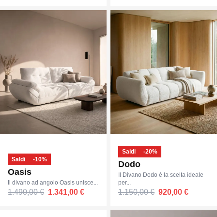
Saldi
-20%
Saldi
-10%
Dodo
Oasis
Il Divano Dodo è la scelta ideale
Il divano ad angolo Oasis unisce...
per...
1.490,00 €
1.341,00 €
1.150,00 €
920,00 €