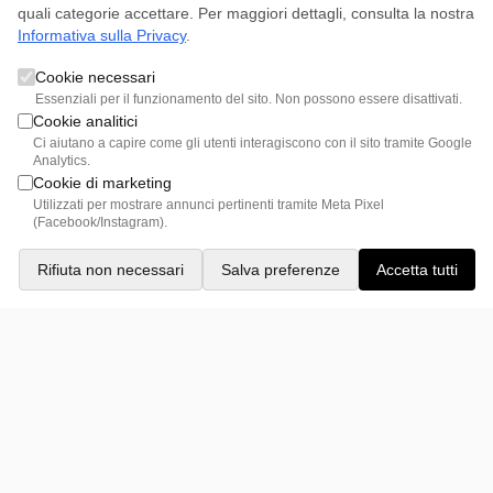
quali categorie accettare. Per maggiori dettagli, consulta la nostra
Informativa sulla Privacy
.
Cookie necessari
Essenziali per il funzionamento del sito. Non possono essere disattivati.
Cookie analitici
Ci aiutano a capire come gli utenti interagiscono con il sito tramite Google
Saldi
-30%
Saldi
-10%
Analytics.
Marty
Cèze
Cookie di marketing
Utilizzati per mostrare annunci pertinenti tramite Meta Pixel
Marty è il divano modulare che
Il divano Cèze è la scelta perfetta
(Facebook/Instagram).
unisce...
per...
2.090,00 €
1.463,00 €
1.787,00 €
1.608,30 €
Rifiuta non necessari
Salva preferenze
Accetta tutti