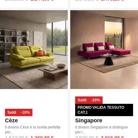
Saldi
-20%
PROMO VALIDA TESSUTO
Saldi
-10%
CAT.1
Cèze
Singapore
Il divano Cèze è la scelta perfetta
Il divano Singapore si distingue
per...
per i...