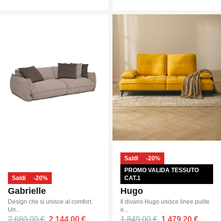
Saldi
-20%
PROMO VALIDA TESSUTO
Saldi
-20%
CAT.1
Gabrielle
Hugo
Design che si unisce al comfort.
Il divano Hugo unisce linee pulite
Un...
e...
2.680,00 €
2.144,00 €
1.849,00 €
1.479,20 €