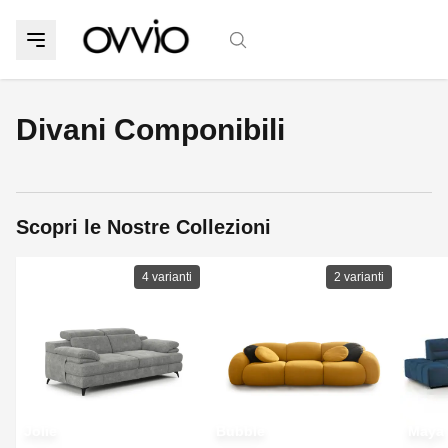
Divani Componibili
Scopri le Nostre Collezioni
4
varianti
2
varianti
Jolie
Bubble
Maya