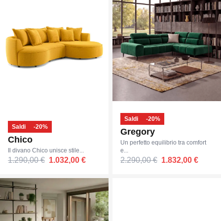
Saldi
-20%
Saldi
-20%
Gregory
Chico
Un perfetto equilibrio tra comfort
Il divano Chico unisce stile...
e...
1.290,00 €
1.032,00 €
2.290,00 €
1.832,00 €