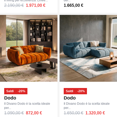
Il living per eccellenza. Linee...
del...
2.190,00 €
1.971,00 €
1.665,00 €
Saldi
-20%
Saldi
-20%
Dodo
Dodo
Il Divano Dodo è la scelta ideale
Il Divano Dodo è la scelta ideale
per...
per...
1.090,00 €
872,00 €
1.650,00 €
1.320,00 €